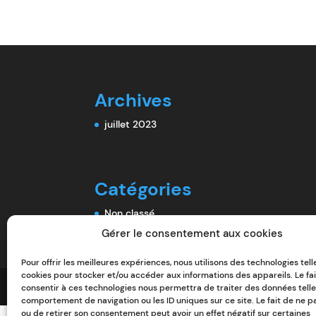
Archives
juillet 2023
Catégories
Non classé
Gérer le consentement aux cookies
Pour offrir les meilleures expériences, nous utilisons des technologies tell
cookies pour stocker et/ou accéder aux informations des appareils. Le fa
Copyright © 2026
BE2R
|
Développé par
admin
consentir à ces technologies nous permettra de traiter des données telle
comportement de navigation ou les ID uniques sur ce site. Le fait de ne p
ou de retirer son consentement peut avoir un effet négatif sur certaines