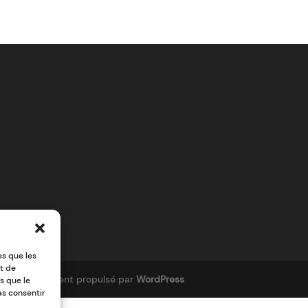
es que les
it de
AT66
|
Fièrement propulsé par
WordPress
s que le
as consentir